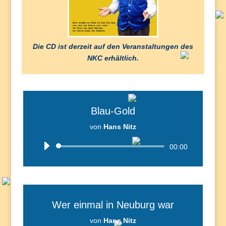
Die CD ist derzeit auf den Veranstaltungen des
NKC erhältlich.
Blau-Gold
von
Hans Nitz
Audio-
00:00
Player
Wer einmal in Neuburg war
von
Hans Nitz